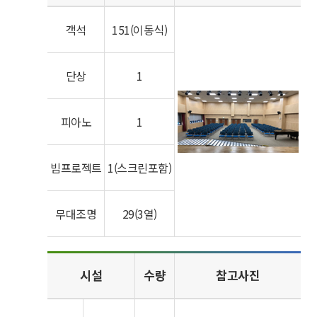
객석
151(이동식)
단상
1
피아노
1
빔프로젝트
1(스크린포함)
무대조명
29(3열)
시설
수량
참고사진