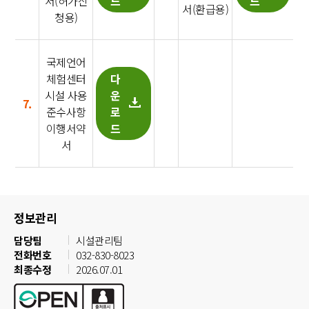
서(허가신
드
드
서(환급용)
청용)
국제언어
체험센터
다
시설 사용
운
7.
준수사항
로
이행서약
드
서
정보관리
담당팀
시설관리팀
전화번호
032-830-8023
최종수정
2026.07.01