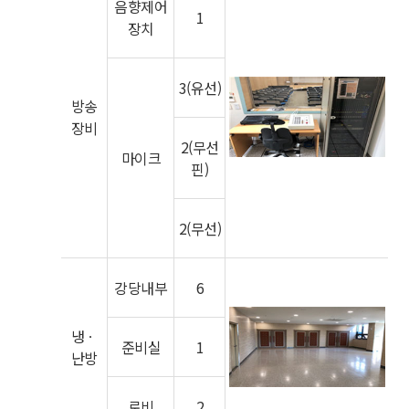
음향제어
1
장치
3(유선)
방송
장비
2(무선
마이크
핀)
2(무선)
강당내부
6
냉ㆍ
준비실
1
난방
로비
2