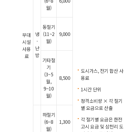
(6~8
6,000
월)
동절기
냉
(11~2
9,000
부대
·
월)
시설
난
사용
방
료
기타절
기
도시가스, 전기 합산 사
(3~5
8,500
용료
월,
9~10
1시간 단위
월)
정격소비량 × 각 절기
별 요금으로 산출
하절기
각 절기별 요금은 한전
(6~8
1,300
고시 요금 및 삼천리 도
월)