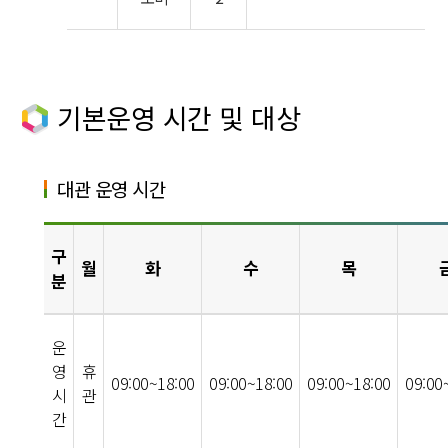
기본운영 시간 및 대상
대관 운영 시간
구
월
화
수
목
분
운
영
휴
09:00~18:00
09:00~18:00
09:00~18:00
09:00
시
관
간