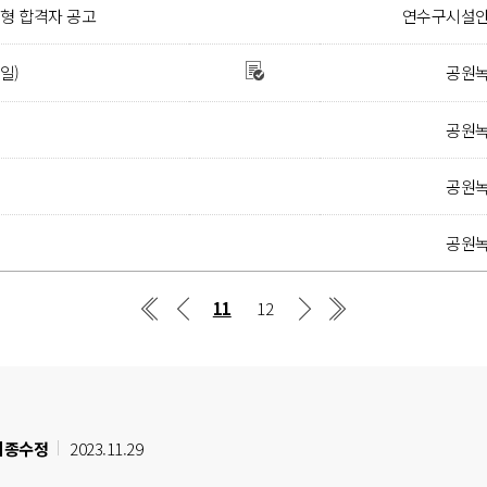
전형 합격자 공고
연수구시설
일)
공원
공원
공원
공원
11
12
최종수정
2023.11.29