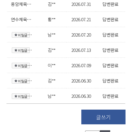
옹암체육센터 수영장 수영용품 사용 기준 개선 및 레인별 안내 표시 제안
김**
2026.07.31
답변완료
연수체육공원 내 장비비치요구합니다.
황**
2026.07.21
답변완료
비
밀글
연수행복센터 운영관련 문의
남**
2026.07.20
답변완료
비
밀글
헬스장 일일입장
김**
2026.07.13
답변완료
비
밀글
연수체육공원 이용 불편사항 개선요구
이**
2026.07.09
답변완료
비
밀글
옹암체육센터 일일입장 건의
김**
2026.06.30
답변완료
비
밀글
연수행복체육센터 수영장 운영 제안
남**
2026.06.30
답변완료
글쓰기