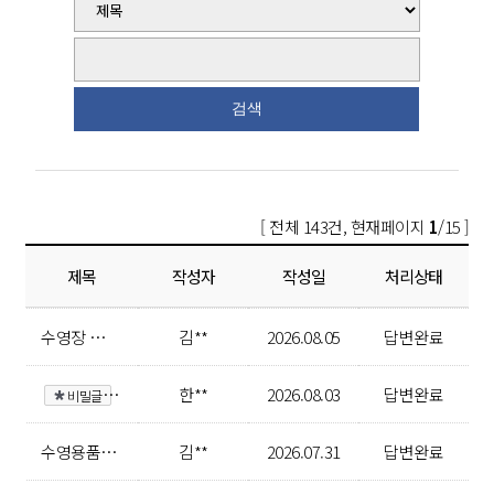
[ 전체 143건, 현재페이지
1
/15 ]
제목
작성자
작성일
처리상태
수영장 문신 출입 제한
김**
2026.08.05
답변완료
비
밀글
연수행복체육센터
한**
2026.08.03
답변완료
수영용품 사용기준 및 안내체계 개선 요청
김**
2026.07.31
답변완료