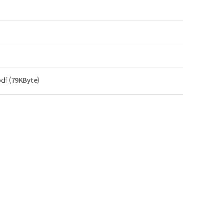
df
(79KByte)