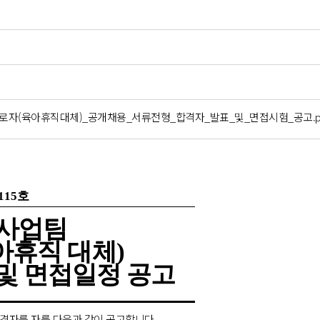
로자(육아휴직대체)_공개채용_서류전형_합격자_발표_및_면접시험_공고.p
115
호
육사업팀
휴직 대체)
및 면접일정 공고
격자를 자를 다음과 같이 공고합니다
.