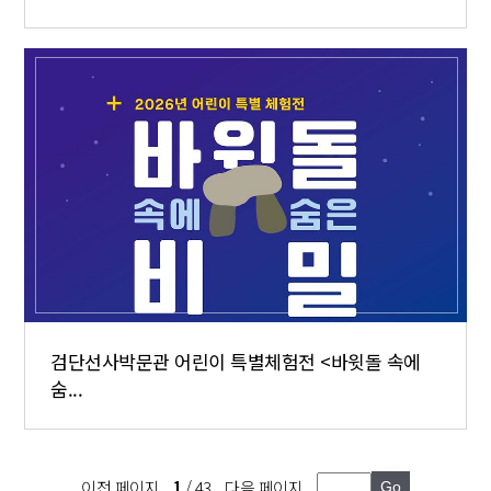
검단선사박문관 어린이 특별체험전 <바윗돌 속에
숨...
이전 페이지
1
/ 43
다음 페이지