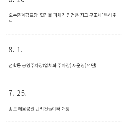
오수중계펌프장 ‘협잡물 파쇄기 점검용 지그 구조체’ 특허 취
득
8. 1.
선학동 공영주차장(입체화 주차장) 재운영(74면)
7. 25.
송도 혜윰공원 반려견놀이터 개장