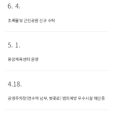
6. 4.
초록물빛 근린공원 신규 수탁
5. 1.
옹암체육센터 운영
4.18.
공영주차장(연수역 남부, 벚꽃로) 범죄예방 우수시설 재인증