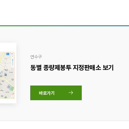
연수구
동별 종량제봉투 지정판매소 보기
바로가기