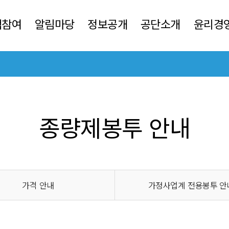
객참여
알림마당
정보공개
공단소개
윤리경
종량제봉투 안내
가격
안내
가정사업계
전용봉투 안