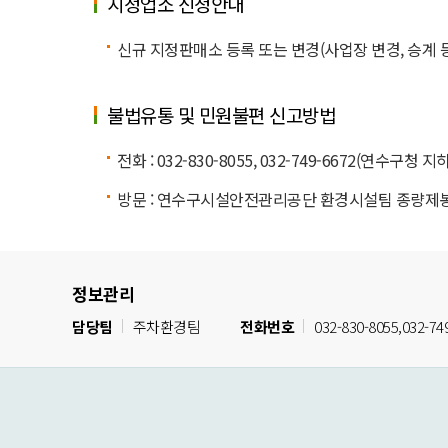
지정업소 신청안내
신규 지정판매소 등록 또는 변경(사업장 변경, 승계 등)
불법유통 및 민원불편 신고방법
전화 : 032-830-8055, 032-749-6672(연수구
방문 : 연수구시설안전관리공단 환경시설팀 종량제봉
정보관리
담당팀
주차환경팀
전화번호
032-830-8055,032-74