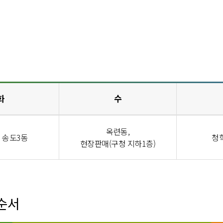
화
수
옥련동,
, 송도3동
청
현장판매(구청 지하1층)
순서