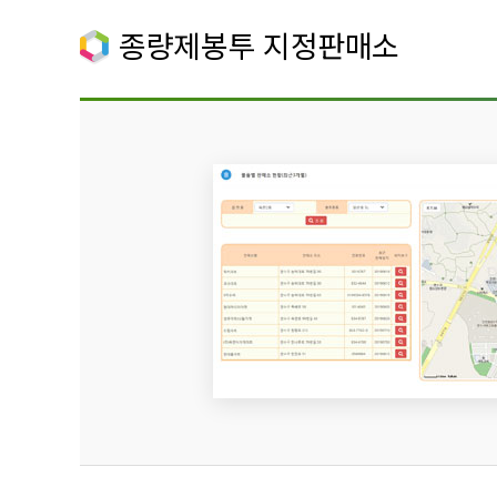
종량제봉투 지정판매소