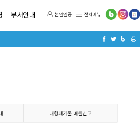
영
부서안내
본인인증
전체메뉴
내
대형폐기물
배출신고