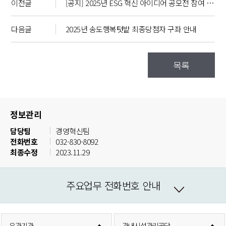
이전글
[공지] 2025년 ESG 혁신 아이디어 공모전 참여 안내
다음글
2025년 송도행복텃밭 최종당첨자 구좌 안내
목록
정보관리
담당팀
경영혁신팀
전화번호
032-830-8092
최종수정
2023.11.29
주요업무 전화번호 안내
유관기관
관내시설관리공단