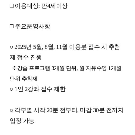
□
이용대상
:
만
4
세이상
□
주요운영사항
○ 2025년 5월, 8월, 11월 이용분 접수 시 추첨
제 접수 진행
※강습 프로그램 3개월 단위, 월 자유수영 1개월
단위 추첨제
○ 1인 2강좌 접수 제한
○
각부별 시작
20
분 전부터
,
마감
30
분 전까지
입장 가능