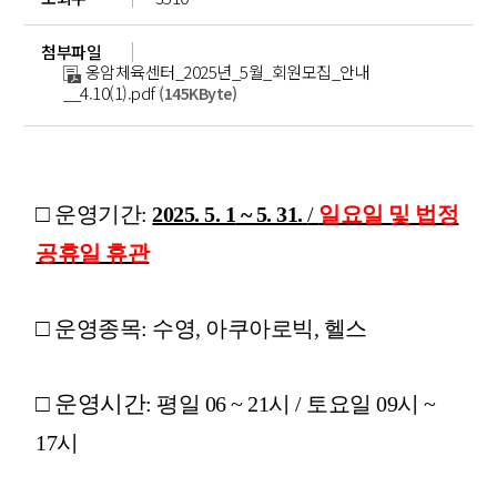
첨부파일
옹암체육센터_2025년_5월_회원모집_안내
__4.10(1).pdf
(145KByte)
□
운영기간
:
2
025. 5. 1
~ 5. 31.
/
일요일 및 법정
공휴일 휴관
□
운영종목
:
수영
, 아쿠아로빅,
헬스
□
운영시간
: 평일 06 ~ 21시 / 토요일 09시 ~
17시